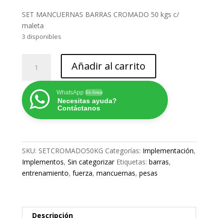
precio
precio
original
actual
SET MANCUERNAS BARRAS CROMADO 50 kgs c/
era:
es:
maleta
$149.000.
$99.000.
3 disponibles
SET
Añadir al carrito
MANCUERNAS
BARRAS
CROMADO
WhatsApp
En línea
Necesitas ayuda?
50
Contáctanos
kgs
con
Maleta
cantidad
SKU:
SETCROMADO50KG
Categorías:
Implementación
,
Implementos
,
Sin categorizar
Etiquetas:
barras
,
entrenamiento
,
fuerza
,
mancuernas
,
pesas
Descripción