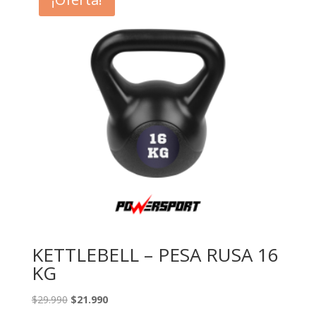
KETTLEBELL – PESA RUSA 16
KG
El
El
$
29.990
$
21.990
precio
precio