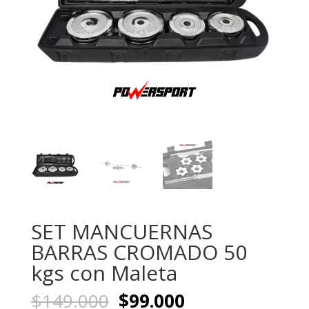
SET MANCUERNAS
BARRAS CROMADO 50
kgs con Maleta
El
El
$
149.000
$
99.000