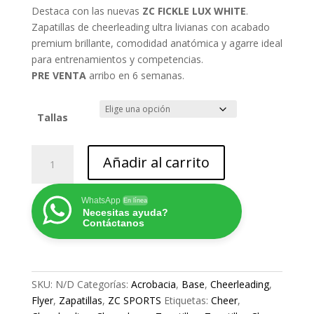
Destaca con las nuevas
ZC FICKLE LUX WHITE
.
Zapatillas de cheerleading ultra livianas con acabado
premium brillante, comodidad anatómica y agarre ideal
para entrenamientos y competencias.
PRE VENTA
arribo en 6 semanas.
Tallas
ZC
Añadir al carrito
FICKLE
LUX
WHITE
WhatsApp
En línea
Necesitas ayuda?
–
Contáctanos
Zapatillas
de
Cheerleading
Premium
SKU:
N/D
Categorías:
Acrobacia
,
Base
,
Cheerleading
,
cantidad
Flyer
,
Zapatillas
,
ZC SPORTS
Etiquetas:
Cheer
,