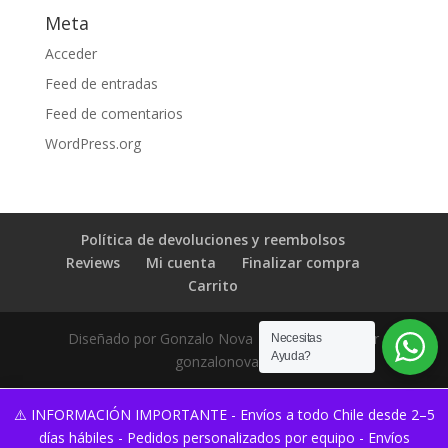
Meta
Acceder
Feed de entradas
Feed de comentarios
WordPress.org
Política de devoluciones y reembolsos
Reviews
Mi cuenta
Finalizar compra
Carrito
Diseñado por Gonzalo Nova | Desarrollado por
Necesitas
Ayuda?
gonzalonova.cl
⚠️ INFORMACIÓN IMPORTANTE - Envíos a todo Chile desde 2–5
días hábiles - Pedidos personalizados por equipo - Envíos