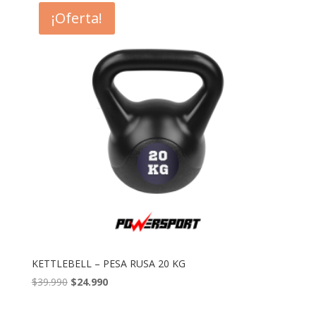
era:
es:
¡Oferta!
$34.990.
$22.990.
KETTLEBELL – PESA RUSA 20 KG
El
El
$
39.990
$
24.990
precio
precio
original
actual