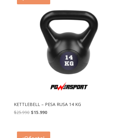
KETTLEBELL – PESA RUSA 14 KG
El
El
$
25.990
$
15.990
precio
precio
original
actual
era:
es: