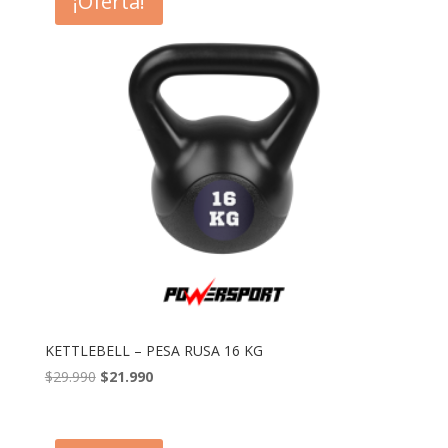
¡Oferta!
$25.990.
$15.990.
KETTLEBELL – PESA RUSA 16 KG
El
El
$
29.990
$
21.990
precio
precio
original
actual
era:
es: