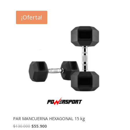
original
actual
era:
es:
¡Oferta!
$106.000.
$40.900.
PAR MANCUERNA HEXAGONAL 15 kg
El
El
$
130.000
$
55.900