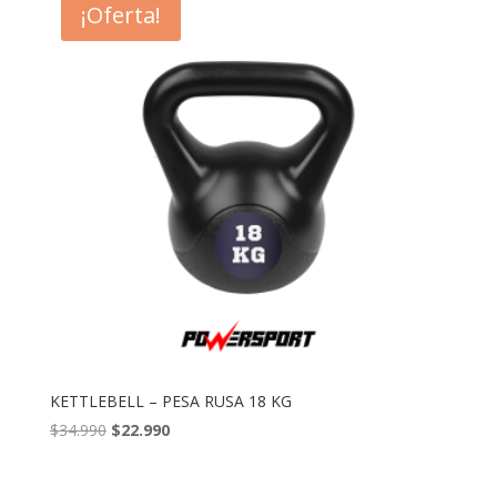
¡Oferta!
$29.990.
$21.990.
KETTLEBELL – PESA RUSA 18 KG
El
El
$
34.990
$
22.990
precio
precio
original
actual