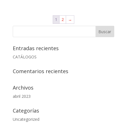
precio
precio
original
actual
era:
es:
1
2
→
$130.000.
$55.900.
Entradas recientes
CATÁLOGOS
Comentarios recientes
Archivos
abril 2023
Categorías
Uncategorized