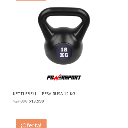
KETTLEBELL – PESA RUSA 12 KG
El
El
$
21.990
$
13.990
precio
precio
original
actual
era:
es:
¡Oferta!
$21.990.
$13.990.