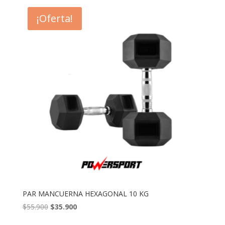
era:
es:
¡Oferta!
$39.990.
$24.990.
PAR MANCUERNA HEXAGONAL 10 KG
El
El
$
55.900
$
35.900
precio
precio