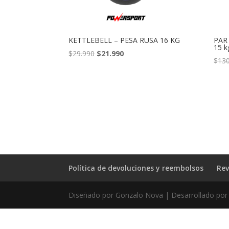
KETTLEBELL – PESA RUSA 16 KG
PAR
15 k
El
El
$
29.990
$
21.990
$
130
precio
precio
original
actual
era:
es:
$29.990.
$21.990.
Política de devoluciones y reembolsos
Rev
Diseñado por Gonzalo Nova | Desarrollado por