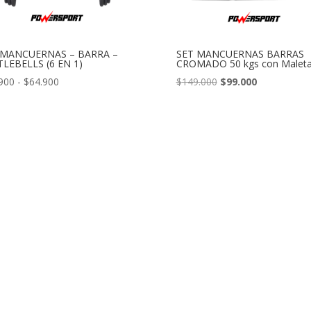
 MANCUERNAS – BARRA –
SET MANCUERNAS BARRAS
LEBELLS (6 EN 1)
CROMADO 50 kgs con Malet
Rango
El
El
900
-
$
64.900
$
149.000
$
99.000
de
precio
precio
precios:
original
actual
desde
era:
es:
$44.900
$149.000.
$99.000.
hasta
$64.900