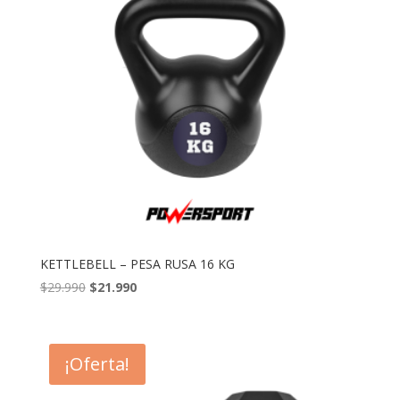
KETTLEBELL – PESA RUSA 16 KG
El
El
$
29.990
$
21.990
precio
precio
original
actual
era:
es:
¡Oferta!
$29.990.
$21.990.