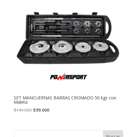
SET MANCUERNAS BARRAS CROMADO 50 kgs con
Maleta
El
El
$
149.000
$
99.000
precio
precio
original
actual
era:
es: