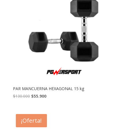
PAR MANCUERNA HEXAGONAL 15 kg
El
El
$
130.000
$
55.900
precio
precio
original
actual
era:
es:
¡Oferta!
$130.000.
$55.900.