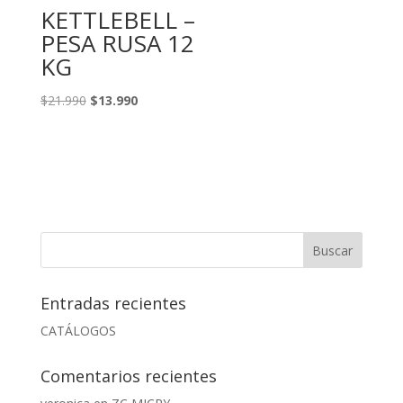
KETTLEBELL –
PESA RUSA 12
KG
El
El
$
21.990
$
13.990
precio
precio
original
actual
era:
es:
$21.990.
$13.990.
Entradas recientes
CATÁLOGOS
Comentarios recientes