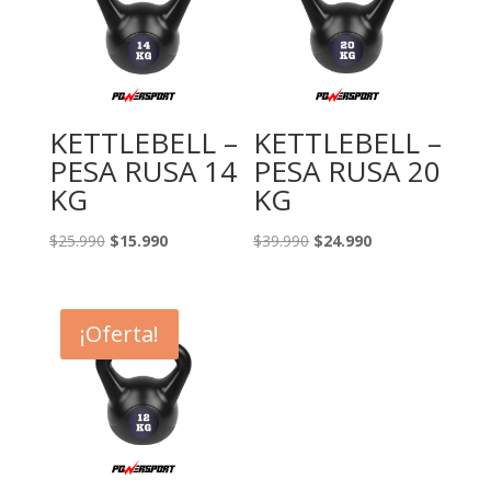
KETTLEBELL –
KETTLEBELL –
PESA RUSA 14
PESA RUSA 20
KG
KG
El
El
El
El
$
25.990
$
15.990
$
39.990
$
24.990
precio
precio
precio
precio
original
actual
original
actual
era:
es:
era:
es:
¡Oferta!
$25.990.
$15.990.
$39.990.
$24.990.