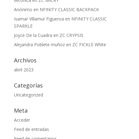
veronica
en
ZC MICRY
Anónimo
en
NFINITY CLASSIC BACKPACK
Isamar Villamur Figueroa
en
NFINITY CLASSIC
SPARKLE
Joyce De la Cuadra
en
ZC CRYPSIS
Alejandra Poblete muñoz
en
ZC FICKLE White
Archivos
abril 2023
Categorías
Uncategorized
Meta
Acceder
Feed de entradas
Feed de comentarios