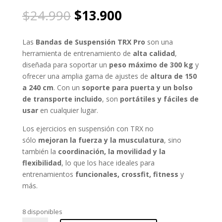
Valorado
con
5.00
de
El
El
$
24.990
$
13.900
5 en base
precio
precio
a
valoración
de un
original
actual
cliente
Las
Bandas de Suspensión TRX Pro
son una
era:
es:
herramienta de entrenamiento de
alta calidad
,
$24.990.
$13.900.
diseñada para soportar un
peso máximo de 300 kg
y
ofrecer una amplia gama de ajustes de
altura de 150
a 240 cm
. Con un
soporte para puerta y un bolso
de transporte incluido
, son
portátiles y fáciles de
usar
en cualquier lugar.
Los ejercicios en suspensión con TRX no
sólo
mejoran la fuerza y la musculatura
, sino
también la
coordinación, la movilidad y la
flexibilidad
, lo que los hace ideales para
entrenamientos
funcionales, crossfit, fitness
y
más.
8 disponibles