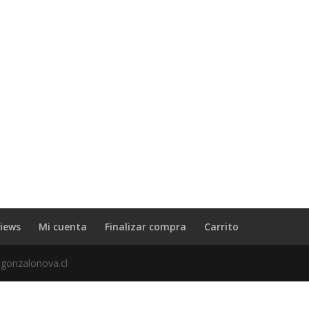
iews
Mi cuenta
Finalizar compra
Carrito
 gonzalonova.cl