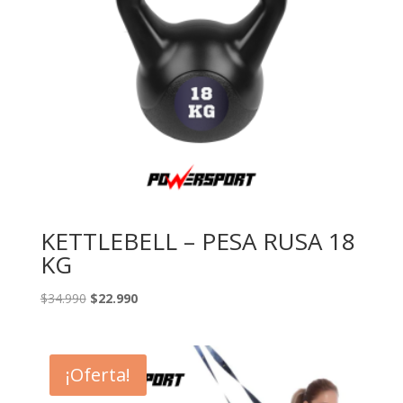
KETTLEBELL – PESA RUSA 18
KG
El
El
$
34.990
$
22.990
precio
precio
original
actual
era:
es:
¡Oferta!
$34.990.
$22.990.