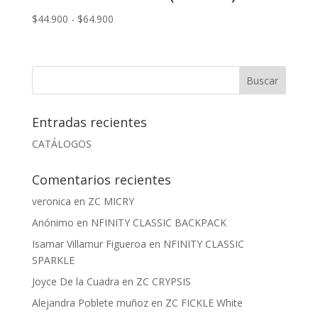
Rango
$
44.900
-
$
64.900
de
precios:
desde
$44.900
hasta
$64.900
Entradas recientes
CATÁLOGOS
Comentarios recientes
veronica
en
ZC MICRY
Anónimo
en
NFINITY CLASSIC BACKPACK
Isamar Villamur Figueroa
en
NFINITY CLASSIC
SPARKLE
Joyce De la Cuadra
en
ZC CRYPSIS
Alejandra Poblete muñoz
en
ZC FICKLE White