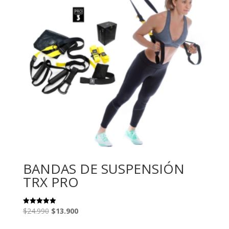
BANDAS DE SUSPENSIÓN
TRX PRO
El
El
$
24.990
$
13.900
Valorado
con
precio
precio
5.00
de 5