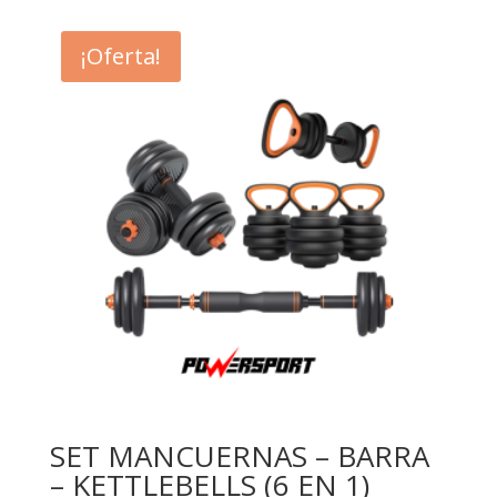
original
actual
era:
es:
¡Oferta!
$24.990.
$13.900.
SET MANCUERNAS – BARRA
– KETTLEBELLS (6 EN 1)