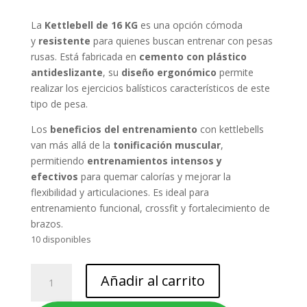
original
actual
era:
es:
La
Kettlebell de 16 KG
es una opción cómoda
$29.990.
$21.990.
y
resistente
para quienes buscan entrenar con pesas
rusas. Está fabricada en
cemento con plástico
antideslizante
, su
diseño ergonómico
permite
realizar los ejercicios balísticos característicos de este
tipo de pesa.
Los
beneficios
del entrenamiento
con kettlebells
van más allá de la
tonificación muscular
,
permitiendo
entrenamientos intensos y
efectivos
para quemar calorías y mejorar la
flexibilidad y articulaciones. Es ideal para
entrenamiento funcional, crossfit y fortalecimiento de
brazos.
10 disponibles
KETTLEBELL
Añadir al carrito
-
PESA