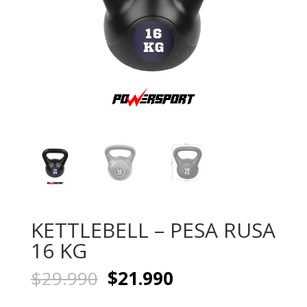
KETTLEBELL – PESA RUSA
16 KG
El
El
$
29.990
$
21.990
precio
precio