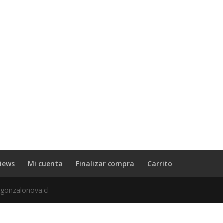
iews
Mi cuenta
Finalizar compra
Carrito
 gonzalonova.cl