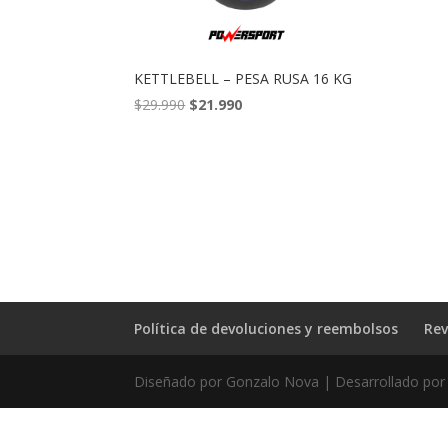
KETTLEBELL – PESA RUSA 16 KG
El
El
$
29.990
$
21.990
precio
precio
original
actual
era:
es:
$29.990.
$21.990.
Política de devoluciones y reembolsos
Rev
Diseñado por Gonzalo Nova | Desarrollado por