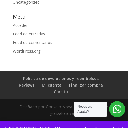
Uncategorized
Meta
Acceder
Feed de entradas
Feed de comentarios
WordPress.org
Política de devoluciones y reembolsos
Reviews
Mi cuenta
Finalizar compra
Carrito
Diseñado por Gonzalo Nova | Desarrollado por
Necesitas
Ayuda?
gonzalonova.cl