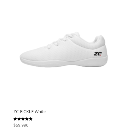
ZC FICKLE White
$
69.990
Valorado
con
5.00