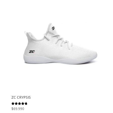
ZC CRYPSIS
$
69.990
Valorado
con