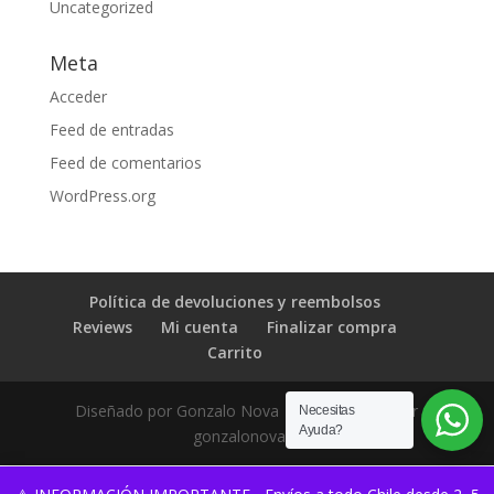
Uncategorized
Meta
Acceder
Feed de entradas
Feed de comentarios
WordPress.org
Política de devoluciones y reembolsos
Reviews
Mi cuenta
Finalizar compra
Carrito
Diseñado por Gonzalo Nova | Desarrollado por
Necesitas
Ayuda?
gonzalonova.cl