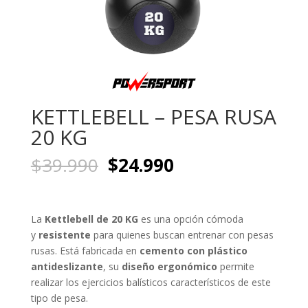
KETTLEBELL – PESA RUSA
20 KG
El
El
$
39.990
$
24.990
precio
precio
original
actual
era:
es:
La
Kettlebell de 20 KG
es una opción cómoda
$39.990.
$24.990.
y
resistente
para quienes buscan entrenar con pesas
rusas. Está fabricada en
cemento con plástico
antideslizante
, su
diseño ergonómico
permite
realizar los ejercicios balísticos característicos de este
tipo de pesa.