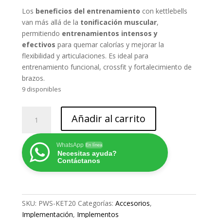
Los
beneficios
del entrenamiento
con kettlebells
van más allá de la
tonificación muscular
,
permitiendo
entrenamientos intensos y
efectivos
para quemar calorías y mejorar la
flexibilidad y articulaciones. Es ideal para
entrenamiento funcional, crossfit y fortalecimiento de
brazos.
9 disponibles
KETTLEBELL
Añadir al carrito
-
PESA
RUSA
WhatsApp
En línea
Necesitas ayuda?
20
Contáctanos
KG
cantidad
SKU:
PWS-KET20
Categorías:
Accesorios
,
Implementación
,
Implementos