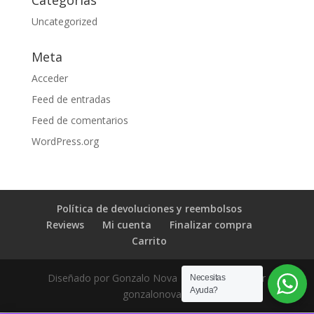
Uncategorized
Meta
Acceder
Feed de entradas
Feed de comentarios
WordPress.org
Política de devoluciones y reembolsos
Reviews
Mi cuenta
Finalizar compra
Carrito
Diseñado por Gonzalo Nova | Desarrollado por
Necesitas
Ayuda?
gonzalonova.cl