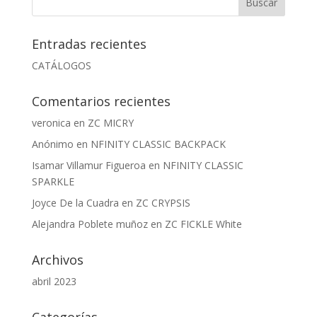
$25.990.
$15.990.
Entradas recientes
CATÁLOGOS
Comentarios recientes
veronica
en
ZC MICRY
Anónimo
en
NFINITY CLASSIC BACKPACK
Isamar Villamur Figueroa
en
NFINITY CLASSIC
SPARKLE
Joyce De la Cuadra
en
ZC CRYPSIS
Alejandra Poblete muñoz
en
ZC FICKLE White
Archivos
abril 2023
Categorías