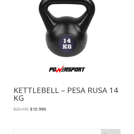
KETTLEBELL – PESA RUSA 14
KG
El
El
$
25.990
$
15.990
precio
precio
original
actual
era:
es: