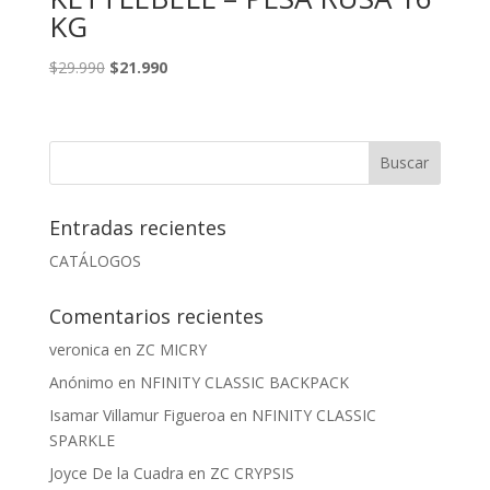
KG
El
El
$
29.990
$
21.990
precio
precio
original
actual
era:
es:
$29.990.
$21.990.
Entradas recientes
CATÁLOGOS
Comentarios recientes
veronica
en
ZC MICRY
Anónimo
en
NFINITY CLASSIC BACKPACK
Isamar Villamur Figueroa
en
NFINITY CLASSIC
SPARKLE
Joyce De la Cuadra
en
ZC CRYPSIS