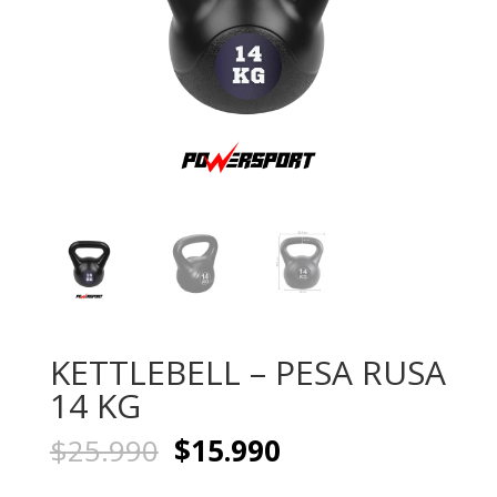
KETTLEBELL – PESA RUSA
14 KG
El
El
$
25.990
$
15.990
precio
precio