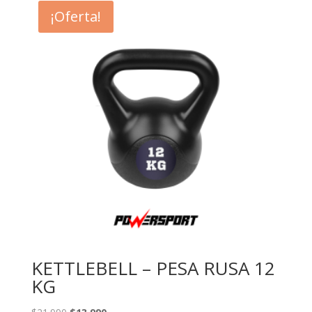
¡Oferta!
KETTLEBELL – PESA RUSA 12
KG
El
El