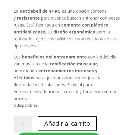
original
actual
era:
es:
La
Kettlebell de 14 KG
es una opción cómoda
$25.990.
$15.990.
y
resistente
para quienes buscan entrenar con pesas
rusas. Está fabricada en
cemento con plástico
antideslizante
, su
diseño ergonómico
permite
realizar los ejercicios balísticos característicos de este
tipo de pesa.
Los
beneficios
del entrenamiento
con kettlebells
van más allá de la
tonificación muscular
,
permitiendo
entrenamientos intensos y
efectivos
para quemar calorías y mejorar la
flexibilidad y articulaciones. Es ideal para
entrenamiento funcional, crossfit y fortalecimiento de
brazos.
6 disponibles
KETTLEBELL
Añadir al carrito
-
PESA