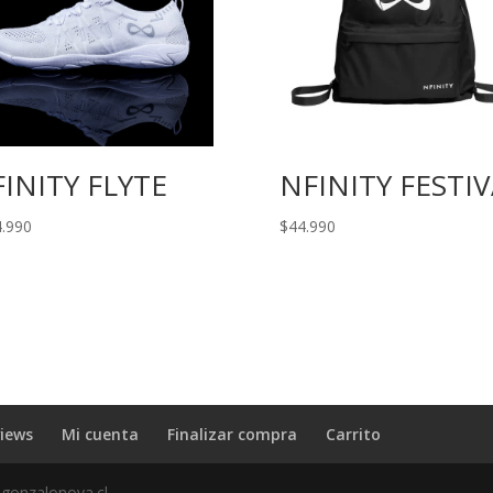
INITY FLYTE
NFINITY FESTIV
.990
$
44.990
iews
Mi cuenta
Finalizar compra
Carrito
 gonzalonova.cl