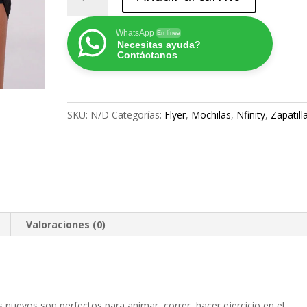
NFINITY
"HIGH
WAISTED
WhatsApp
En línea
Necesitas ayuda?
ATHLETIC
Contáctanos
BOXER
SHORT"
cantidad
SKU:
N/D
Categorías:
Flyer
,
Mochilas
,
Nfinity
,
Zapatill
Valoraciones (0)
nuevos son perfectos para animar, correr, hacer ejercicio en el