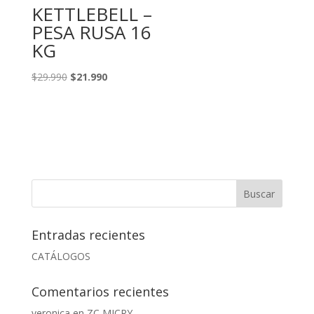
KETTLEBELL –
PESA RUSA 16
KG
El
El
$
29.990
$
21.990
precio
precio
original
actual
era:
es:
$29.990.
$21.990.
Entradas recientes
CATÁLOGOS
Comentarios recientes
veronica
en
ZC MICRY