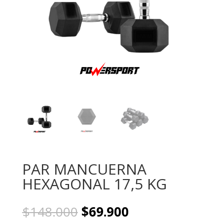
PAR MANCUERNA
HEXAGONAL 17,5 KG
El
El
$
148.000
$
69.900