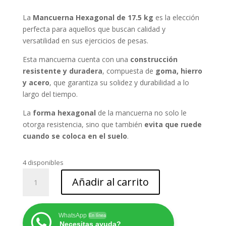
precio
precio
original
actual
La
Mancuerna Hexagonal de 17.5 kg
es la elección
era:
es:
perfecta para aquellos que buscan calidad y
$148.000.
$69.900.
versatilidad en sus ejercicios de pesas.
Esta mancuerna cuenta con una
construcción
resistente y duradera
, compuesta de
goma, hierro
y acero
, que garantiza su solidez y durabilidad a lo
largo del tiempo.
La
forma hexagonal
de la mancuerna no solo le
otorga resistencia, sino que también
evita que ruede
cuando se coloca en el suelo
.
4 disponibles
PAR
Añadir al carrito
MANCUERNA
HEXAGONAL
17,5
WhatsApp
En línea
KG
Necesitas ayuda?