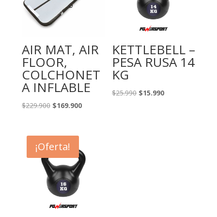
AIR MAT, AIR
KETTLEBELL –
FLOOR,
PESA RUSA 14
COLCHONET
KG
A INFLABLE
El
El
$
25.990
$
15.990
precio
precio
El
El
$
229.900
$
169.900
original
actual
precio
precio
era:
es:
original
actual
$25.990.
$15.990.
era:
es:
¡Oferta!
$229.900.
$169.900.