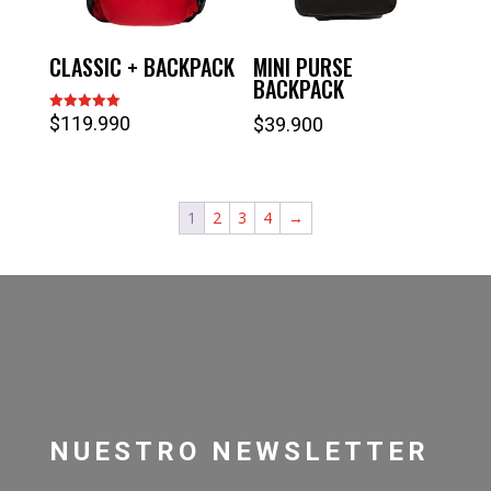
CLASSIC + BACKPACK
MINI PURSE
BACKPACK
$
119.990
Valorado
$
39.900
con
5.00
de 5
1
2
3
4
→
NUESTRO NEWSLETTER