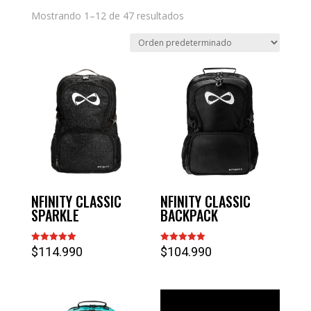
Mostrando 1–12 de 47 resultados
NFINITY CLASSIC
NFINITY CLASSIC
SPARKLE
BACKPACK
$
114.990
$
104.990
Valorado
Valorado
con
con
5.00
5.00
de 5
de 5