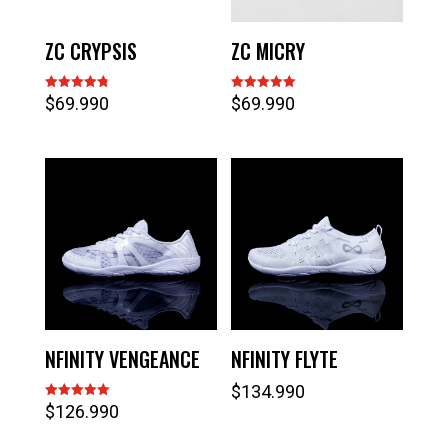
ZC CRYPSIS
ZC MICRY
$
69.990
$
69.990
Valorado
Valorado
con
con
4.83
5.00
de 5
de 5
NFINITY VENGEANCE
NFINITY FLYTE
$
134.990
$
126.990
Valorado
con
5.00
de 5