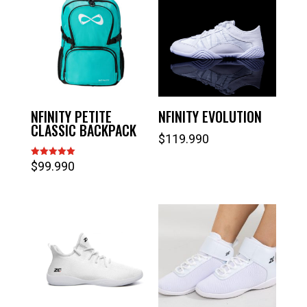
NFINITY PETITE
NFINITY EVOLUTION
CLASSIC BACKPACK
$
119.990
$
99.990
Valorado
con
5.00
de 5