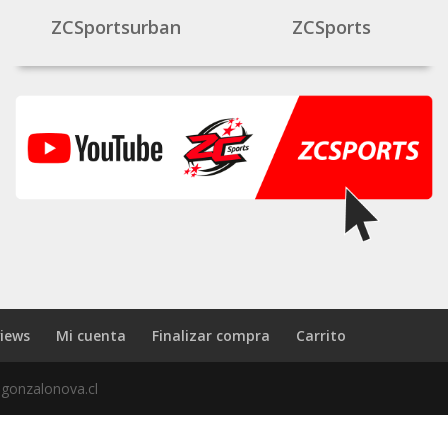
ZCSportsurban
ZCSports
iews
Mi cuenta
Finalizar compra
Carrito
 gonzalonova.cl