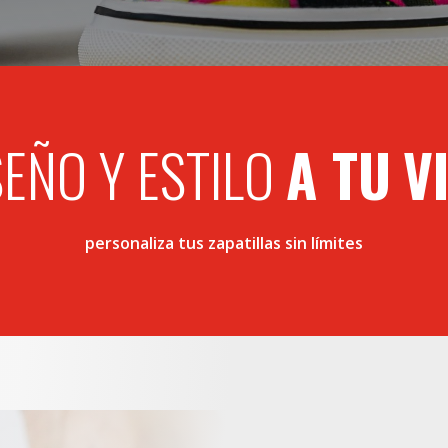
SEÑO Y ESTILO
A TU
V
personaliza tus zapatillas sin límites