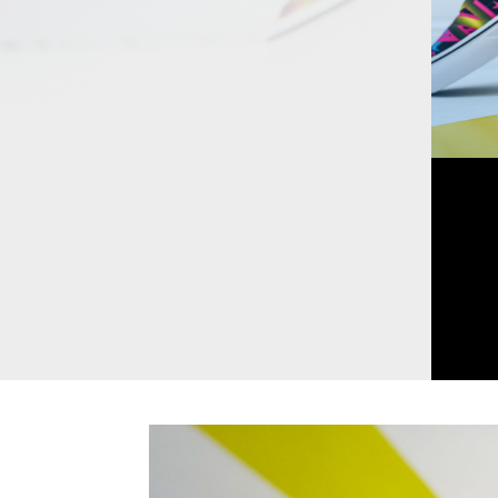
8
Años de trayectoria