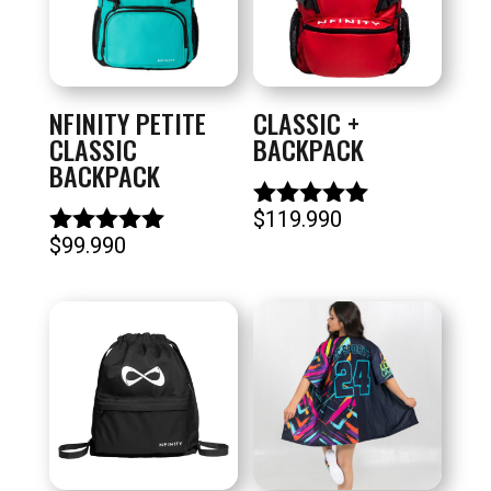
NFINITY PETITE
CLASSIC +
CLASSIC
BACKPACK
BACKPACK
$
119.990
Valorado
$
99.990
con
Valorado
5.00
con
de 5
5.00
de 5