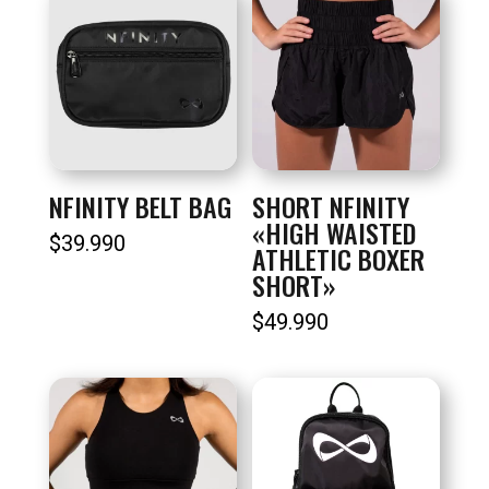
NFINITY BELT BAG
SHORT NFINITY
«HIGH WAISTED
$
39.990
ATHLETIC BOXER
SHORT»
$
49.990