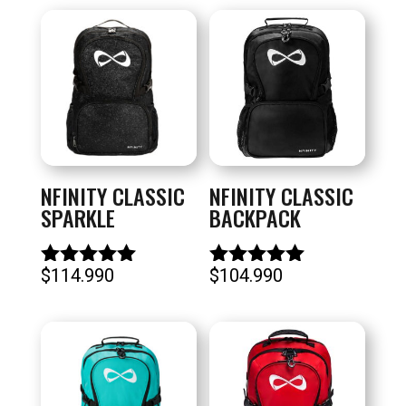
NFINITY CLASSIC
NFINITY CLASSIC
SPARKLE
BACKPACK
$
114.990
$
104.990
Valorado
Valorado
con
con
5.00
5.00
de 5
de 5