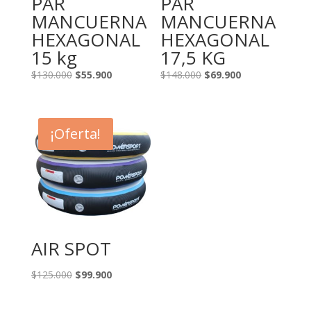
PAR
PAR
MANCUERNA
MANCUERNA
HEXAGONAL
HEXAGONAL
15 kg
17,5 KG
El
El
El
El
$
130.000
$
55.900
$
148.000
$
69.900
precio
precio
precio
precio
original
actual
original
actual
era:
es:
era:
es:
¡Oferta!
$130.000.
$55.900.
$148.000.
$69.900.
AIR SPOT
El
El
$
125.000
$
99.900
precio
precio
original
actual