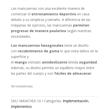
precio
precio
original
actual
Las mancuernas son una excelente manera de
era:
es:
comenzar el
entrenamiento
deportivo
en casa
$55.900.
$35.900.
debido a su simpleza y tamaño. A diferencia de las
máquinas de ejercicio, las mancuernas
permiten
progresar de manera paulatina
según nuestras
necesidades.
Las mancuernas hexagonales
tiene un diseño
con
recubrimiento de goma
lo que evita daños en la
superficie y
el
mango
estriado
antideslizante
brinda
seguridad
.
Además, su diseño permite un equilibrio mayor entre
las partes del cuerpo y son
fáciles de almacenar
.
Sin existencias
SKU:
MANCHEX-10
Categorías:
Implementación
,
Implementos