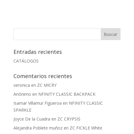
era:
es:
$125.000.
$99.900.
Entradas recientes
CATÁLOGOS
Comentarios recientes
veronica
en
ZC MICRY
Anónimo
en
NFINITY CLASSIC BACKPACK
Isamar Villamur Figueroa
en
NFINITY CLASSIC
SPARKLE
Joyce De la Cuadra
en
ZC CRYPSIS
Alejandra Poblete muñoz
en
ZC FICKLE White