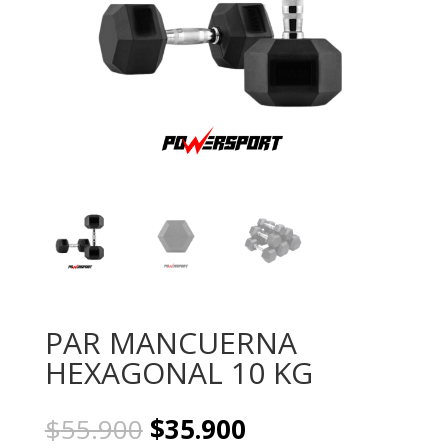
PAR MANCUERNA
HEXAGONAL 10 KG
El
El
$
55.900
$
35.900