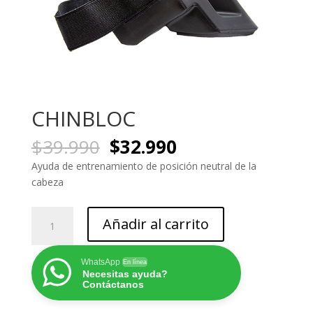
CHINBLOC
El
El
$
39.990
$
32.990
precio
precio
Ayuda de entrenamiento de posición neutral de la
original
actual
cabeza
era:
es:
$39.990.
$32.990.
CHINBLOC
Añadir al carrito
cantidad
WhatsApp
En línea
Necesitas ayuda?
Contáctanos