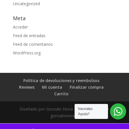
Uncategorized
Meta
Acceder
Feed de entradas
Feed de comentarios
WordPress.org
Política de devoluciones y reembolsos
Reviews
Mi cuenta
Finalizar compra
Carrito
Diseñado por Gonzalo Nova | Desarrollado por
Necesitas
Ayuda?
gonzalonova.cl