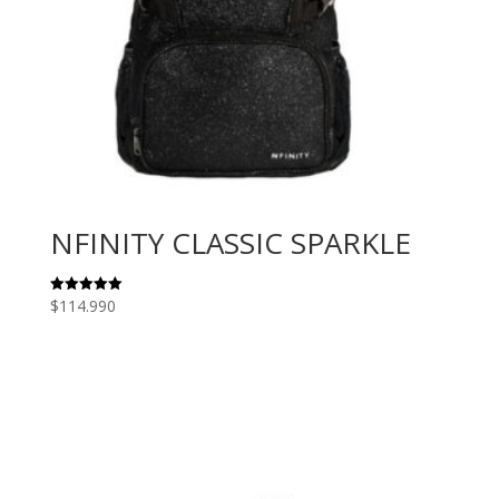
NFINITY CLASSIC SPARKLE
$
114.990
Valorado
con
5.00
de 5