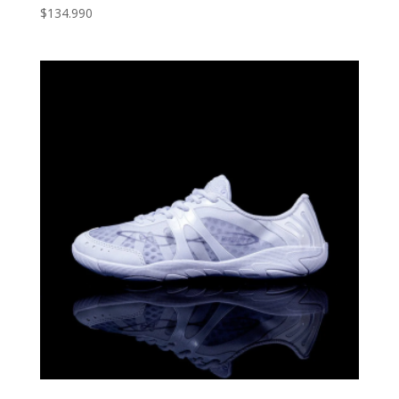
$
134.990