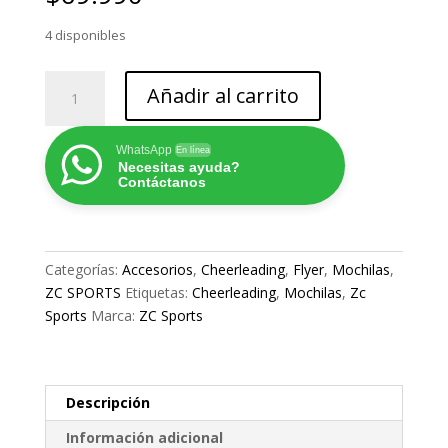
4 disponibles
ZC
Añadir al carrito
VORTYX
MINI
cantidad
WhatsApp
En línea
Necesitas ayuda?
Contáctanos
Categorías:
Accesorios
,
Cheerleading
,
Flyer
,
Mochilas
,
ZC SPORTS
Etiquetas:
Cheerleading
,
Mochilas
,
Zc
Sports
Marca:
ZC Sports
Descripción
Información adicional