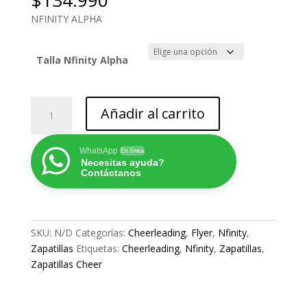
$
134.990
NFINITY ALPHA
Talla Nfinity Alpha
NFINITY
Añadir al carrito
ALPHA
cantidad
WhatsApp
En línea
Necesitas ayuda?
Contáctanos
SKU:
N/D
Categorías:
Cheerleading
,
Flyer
,
Nfinity
,
Zapatillas
Etiquetas:
Cheerleading
,
Nfinity
,
Zapatillas
,
Zapatillas Cheer