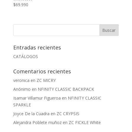
$
69.990
Valorado
con
5.00
de 5
Entradas recientes
CATÁLOGOS
Comentarios recientes
veronica
en
ZC MICRY
Anónimo
en
NFINITY CLASSIC BACKPACK
Isamar Villamur Figueroa
en
NFINITY CLASSIC
SPARKLE
Joyce De la Cuadra
en
ZC CRYPSIS
Alejandra Poblete muñoz
en
ZC FICKLE White