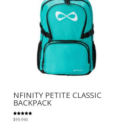
NFINITY PETITE CLASSIC
BACKPACK
$
99.990
Valorado
con
5.00
de 5