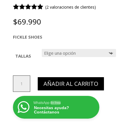
(
2
valoraciones de clientes)
Valorado
$
69.990
con
5.00
de
5 en base
a
FICKLE SHOES
valoracione
s de
clientes
TALLAS
ZC
FICKLE
AÑADIR AL CARRITO
WHITE
CANTIDAD
WhatsApp
En línea
Necesitas ayuda?
Contáctanos