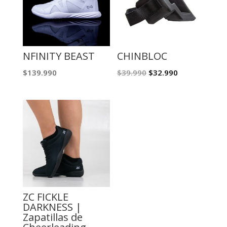
NFINITY BEAST
CHINBLOC
El
El
$
139.990
$
39.990
$
32.990
precio
precio
original
actual
era:
es:
$39.990.
$32.990.
ZC FICKLE
DARKNESS |
Zapatillas de