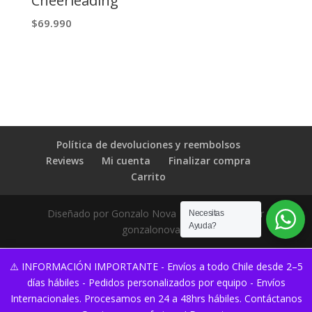
Cheerleading
$
69.990
Política de devoluciones y reembolsos
Reviews
Mi cuenta
Finalizar compra
Carrito
Diseñado por Gonzalo Nova | Desarrollado por
Necesitas
Ayuda?
gonzalonova.cl
⚠️ INFORMACIÓN IMPORTANTE - Envíos a todo Chile desde 2–5
días hábiles - Pedidos personalizados por equipo - Envíos
Internacionales. Procesamos en 24 a 48hrs hábiles. Contáctanos