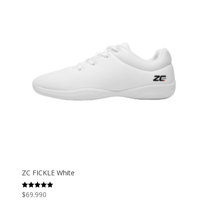
ZC FICKLE White
$
69.990
Valorado
con
5.00
de 5