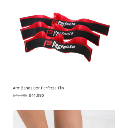
$129.990
ArmBandz por Perfecta Flip
El
El
$
49.990
$
41.990
precio
precio
original
actual
era:
es:
$49.990.
$41.990.