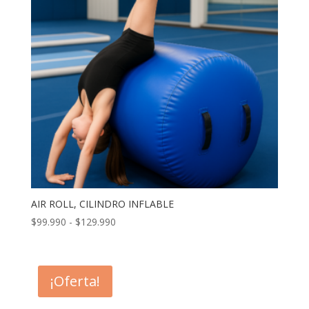
AIR ROLL, CILINDRO INFLABLE
Rango
$
99.990
-
$
129.990
de
precios:
desde
¡Oferta!
$99.990
hasta