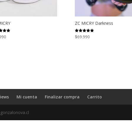
MICRY
ZC MICRY Darkness
990
$
69.990
ado
Valorado
con
5.00
de 5
iews
Mi cuenta
Finalizar compra
Carrito
 gonzalonova.cl