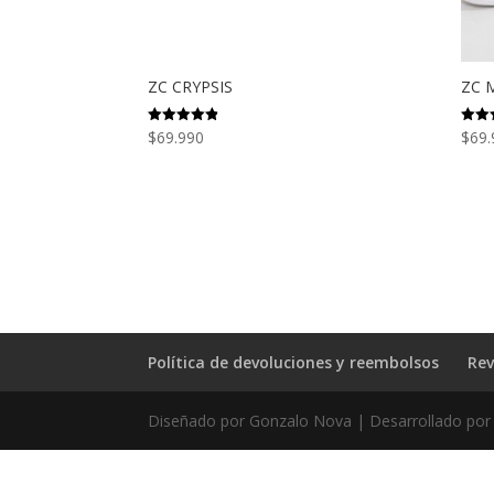
ZC CRYPSIS
ZC 
$
69.990
$
69.
Valorado
Valor
con
con
4.83
5.00
de 5
de 5
Política de devoluciones y reembolsos
Rev
Diseñado por Gonzalo Nova | Desarrollado por