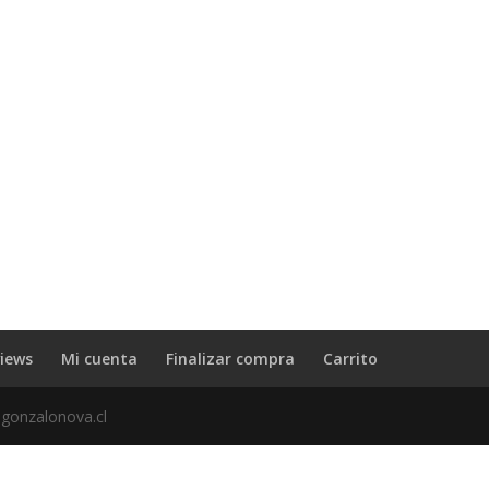
iews
Mi cuenta
Finalizar compra
Carrito
 gonzalonova.cl