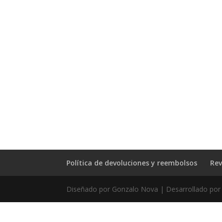
Política de devoluciones y reembolsos
Rev
Diseñado por Gonzalo Nova | Desarrollado por