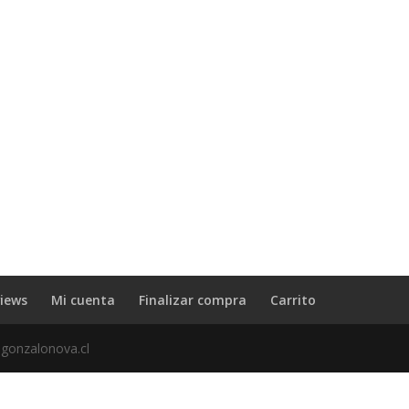
iews
Mi cuenta
Finalizar compra
Carrito
 gonzalonova.cl